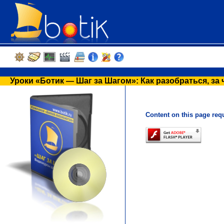
Уроки «Ботик — Шаг за Шагом»: Как разобраться, за 
Content on this page req