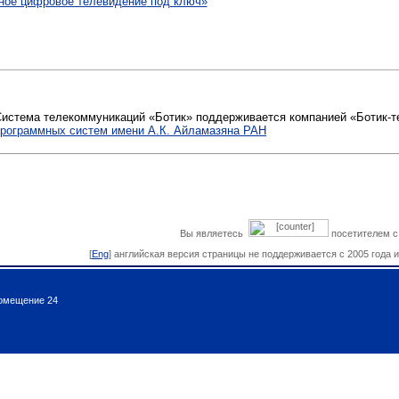
ное цифровое телевидение
под ключ»
Система телекоммуникаций «Ботик» поддерживается
компанией
«Ботик
-
рограммных систем имени А.К. Айламазяна РАН
Вы являетесь
посетителем с 
[
Eng
]
английская версия страницы не поддерживается с 2005 года 
помещение 24