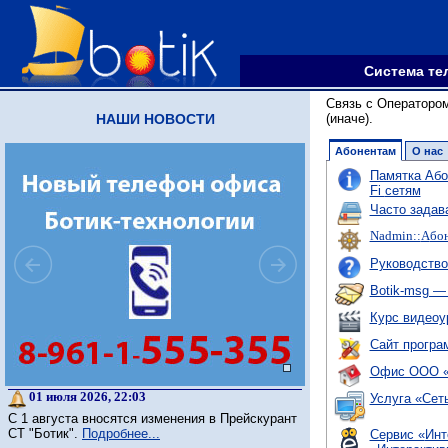
Система те
Связь с Операторо
(иначе).
НАШИ НОВОСТИ
Абонентам
О нас
Памятка Або
Fi
сетям
Часто задав
Nadmin::
А
бо
Руководство
Botik-msg —
Курс видеоу
Сайт програм
Офис ООО «
01 июля 2026, 22:03
Услуга «Сет
С 1 августа вносятся изменения в Прейскурант
СТ "Ботик".
Подробнее...
Сервис «
Инт