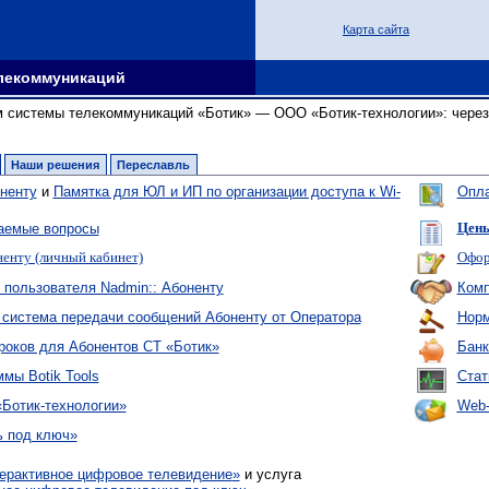
Карта сайта
лекоммуникаций
м системы телекоммуникаций «Ботик» — ООО «Ботик-технологии»: чере
Наши решения
Переславль
ненту
и
Памятка для ЮЛ и ИП по организации доступа к
Wi-
Опла
аемые вопросы
Цены
ненту (личный кабинет)
Офор
 пользователя Nadmin:: Абоненту
Комп
 система передачи сообщений Абоненту от Оператора
Норм
роков для Абонентов СТ «Ботик»
Банк
мы Botik Tools
Стат
Ботик-технологии»
Web-
ь под ключ»
ерактивное цифровое телевидение
»
и услуга