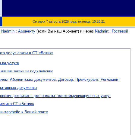
Сегодня 7 августа 2026 года, пятница, 15:26:21
з
Nadmin:: Абоненту
(если Вы наш Абонент) и через
Nadmin:: Гостевой
та услуг связи в СТ «Ботик»
 на услуги
мление заявки на подключение
лект Абонентских документов: Договор, Прейскурант, Регламент
ативные документы
овские реквизиты для оплаты телекоммуникационных услуг
истика СТ «Ботик»
интерфейс к Вашей почте