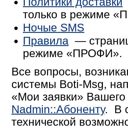
Политики доставки
только в режиме
«
Но
ч
ые
SMS
Правила
—
страниц
режиме
«ПРОФИ»
.
Все вопросы, возник
системы Boti-M
sg
, на
«Мои заявки» Ваше
Nadmin::Абоненту
. В 
технической возможно